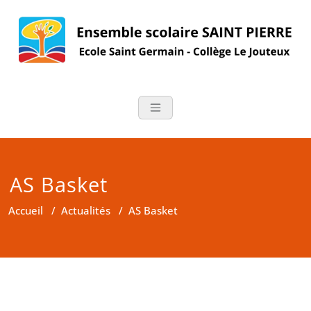
Skip
to
content
Ensemble scolair
Ecole Saint Germain – Collège
Le Jouteux – BOURGUEIL
AS Basket
Accueil
/
Actualités
/
AS Basket