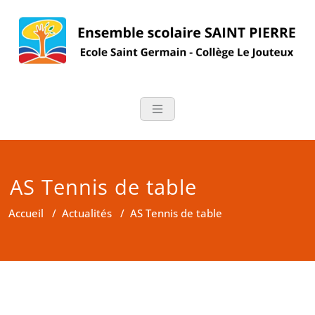
Skip
to
content
Ensemble scolair
Ecole Saint Germain – Collège
Le Jouteux – BOURGUEIL
AS Tennis de table
Accueil
/
Actualités
/
AS Tennis de table